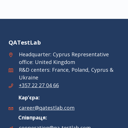
QATestLab
Headquarter: Cyprus Representative
office: United Kingdom
R&D centers: France, Poland, Cyprus &
Ukraine
+357 22 27 04 66
Кар’єра:
career@qatestlab.com
Співпраця:
cooperation@qa-testlab.com