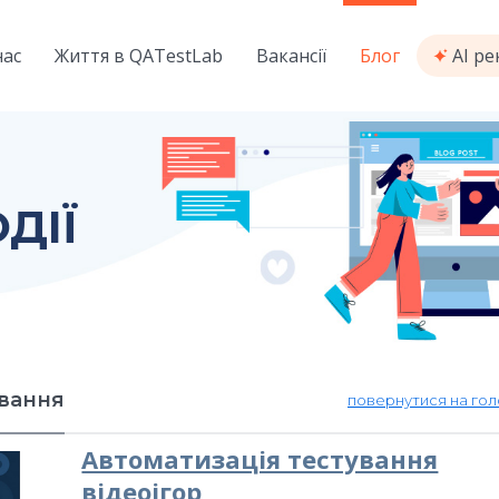
нас
Життя в QATestLab
Вакансії
Блог
AI р
ДІЇ
ування
повернутися на гол
Автоматизація тестування
відеоігор