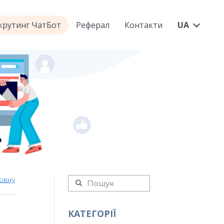
екрутинг ЧатБот
Реферал
Контакти
UA
овну
КАТЕГОРІЇ