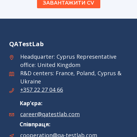
ЗАВАНТАЖИТИ CV
QATestLab
Headquarter: Cyprus Representative
office: United Kingdom
R&D centers: France, Poland, Cyprus &
Ukraine
+357 22 27 04 66
Кар’єра:
career@qatestlab.com
Співпраця:
cooperation@qa-testlab.com