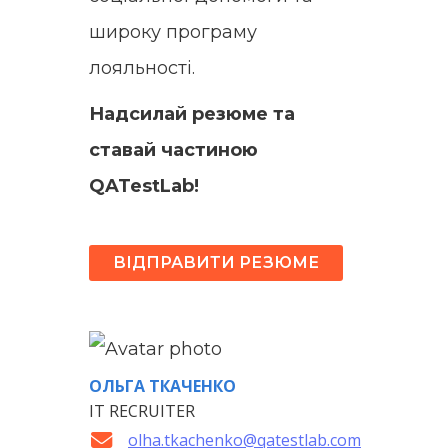
широку програму
лояльності.
Надсилай резюме та
ставай частиною
QATestLab!
ВІДПРАВИТИ РЕЗЮМЕ
ОЛЬГА ТКАЧЕНКО
IT RECRUITER
olha.tkachenko@qatestlab.com